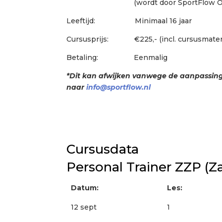
(wordt door SportFlow Opleidi
Leeftijd: Minimaal 16 jaar
Cursusprijs: €225,- (incl. cursusmater
Betaling: Eenmalig
*Dit kan afwijken vanwege de aanpassinge
naar
info@sportflow.nl
Cursusdata
Personal Trainer ZZP (Za
Datum:
Les:
12 sept
1