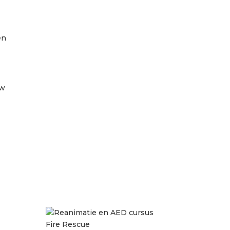
en
ow